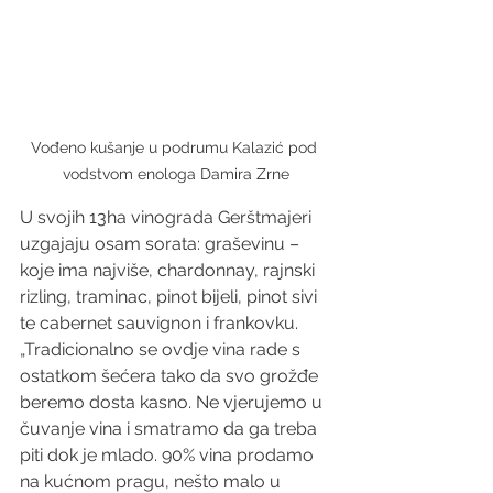
Vođeno kušanje u podrumu Kalazić pod 
vodstvom enologa Damira Zrne
U svojih 13ha vinograda Gerštmajeri 
uzgajaju osam sorata: graševinu – 
koje ima najviše, chardonnay, rajnski 
rizling, traminac, pinot bijeli, pinot sivi 
te cabernet sauvignon i frankovku. 
„Tradicionalno se ovdje vina rade s 
ostatkom šećera tako da svo grožđe 
beremo dosta kasno. Ne vjerujemo u 
čuvanje vina i smatramo da ga treba 
piti dok je mlado. 90% vina prodamo 
na kućnom pragu, nešto malo u 