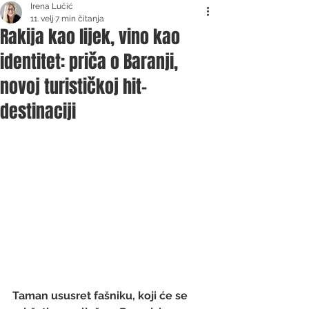
Irena Lučić
11. velj
7 min čitanja
Rakija kao lijek, vino kao
identitet: priča o Baranji,
novoj turističkoj hit-
destinaciji
Taman ususret fašniku, koji će se 