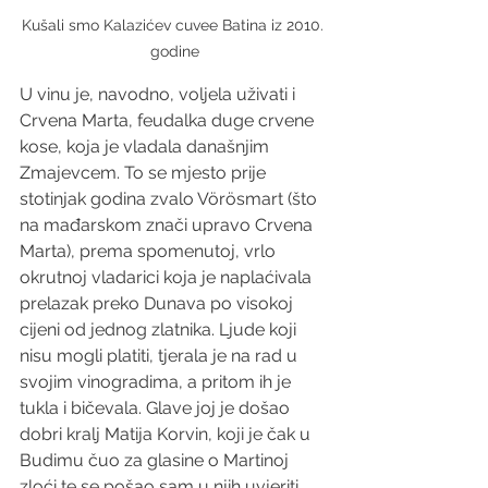
Kušali smo Kalazićev cuvee Batina iz 2010. 
godine
U vinu je, navodno, voljela uživati i 
Crvena Marta, feudalka duge crvene 
kose, koja je vladala današnjim 
Zmajevcem. To se mjesto prije 
stotinjak godina zvalo Vörösmart (što 
na mađarskom znači upravo Crvena 
Marta), prema spomenutoj, vrlo 
okrutnoj vladarici koja je naplaćivala 
prelazak preko Dunava po visokoj 
cijeni od jednog zlatnika. Ljude koji 
nisu mogli platiti, tjerala je na rad u 
svojim vinogradima, a pritom ih je 
tukla i bičevala. Glave joj je došao 
dobri kralj Matija Korvin, koji je čak u 
Budimu čuo za glasine o Martinoj 
zloći te se pošao sam u njih uvjeriti. 