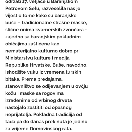
održati 17. veljače u Baranjskom 
Petrovom Selu, razveselila nas je 
vijest o tome kako su baranjske 
buše – tradicionalne strašne maske, 
slične onima kvarnerskih zvončara - 
zajedno sa baranjskim pokladnim 
običajima zaštićene kao 
nematerijaIno kulturno dobro pri 
Ministarstvu kulture i medija 
Republike Hrvatske. Buše, navodno, 
ishodište vuku iz vremena turskih 
bitaka. Prema predajama, 
stanovništvo se odijevanjem u ovčju 
kožu i maske sa rogovima 
izrađenima od vrbinog drveta 
nastojalo zaštititi od opasnog 
neprijatelja. Pokladna tradiciija od 
tada pa do danas prekinuta je jedino 
za vrijeme Domovinskog rata.