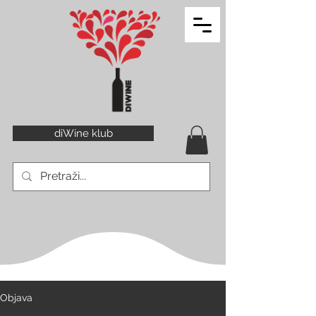
diWine klub
Objava