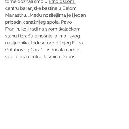
tome doznali smo u 
Etnološkom 
centru baranjske baštine
 u Belom 
Manastiru. „Među nositeljima je i jedan 
pripadnik snažnijeg spola, Pavo 
Franjin, koji radi na svom tkalačkom 
stanu i izrađuje nošnje, a ima i svog 
nasljednika, tridesetogodišnjeg Filipa 
Golubovog Cara.“ – ispričala nam je 
voditeljica centra Jasmina Doboš.