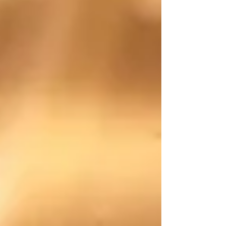
Vinoljupci koji žele pobliže upoznati ovu iznimno
važnu enogastronomsku destinaciju pozvani su
da što prije nabave svoje ulaznice za ciklus
radionica „Jug Hrvatske u čaši“, koji će se tijekom
ožujka i