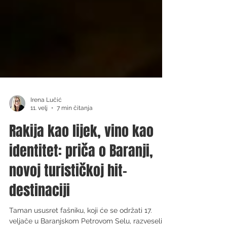
Irena Lučić
11. velj
7 min čitanja
Rakija kao lijek, vino kao
identitet: priča o Baranji,
novoj turističkoj hit-
destinaciji