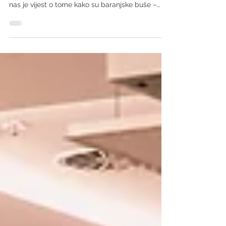
Taman ususret fašniku, koji će se održati 17.
veljače u Baranjskom Petrovom Selu, razveselila
nas je vijest o tome kako su baranjske buše –
tradicionalne strašne maske, slične onima
kvarnerskih zvončara - zajedno sa baranjskim
pokladnim običajima zaštićene kao
nematerijaIno kulturno dobro pri Ministarstvu
kulture i medija Republike Hrvatske. Buše,
navodno, ishodište vuku iz vremena turskih
bitaka. Prema predajama, stanovništvo se
odijevanjem u ovčju kožu i maske sa rogovima i