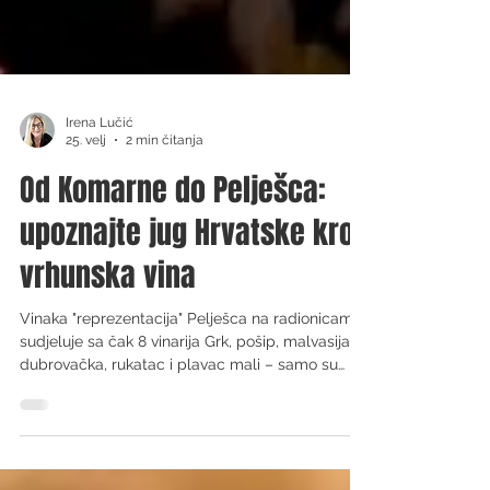
Irena Lučić
25. velj
2 min čitanja
Od Komarne do Pelješca:
upoznajte jug Hrvatske kroz
vrhunska vina
Vinaka "reprezentacija" Pelješca na radionicama
sudjeluje sa čak 8 vinarija Grk, pošip, malvasija
dubrovačka, rukatac i plavac mali – samo su
neke od autohtonih sorata vinove loze koje se
uzgajaju u Dubrovačko-neretvanskoj županiji i od
kojih se proizvode vrhunska hrvatska vina.