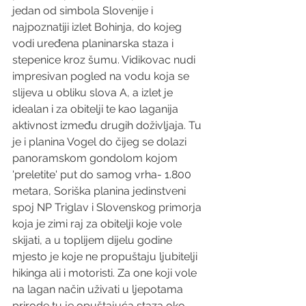
jedan od simbola Slovenije i 
najpoznatiji izlet Bohinja, do kojeg 
vodi uređena planinarska staza i 
stepenice kroz šumu. Vidikovac nudi 
impresivan pogled na vodu koja se 
slijeva u obliku slova A, a izlet je 
idealan i za obitelji te kao laganija 
aktivnost između drugih doživljaja. Tu 
je i planina Vogel do čijeg se dolazi 
panoramskom gondolom kojom 
'preletite' put do samog vrha- 1.800 
metara, Soriška planina jedinstveni 
spoj NP Triglav i Slovenskog primorja 
koja je zimi raj za obitelji koje vole 
skijati, a u toplijem dijelu godine 
mjesto je koje ne propuštaju ljubitelji 
hikinga ali i motoristi. Za one koji vole 
na lagan način uživati u ljepotama 
prirode tu je opuštajuća staza oko 