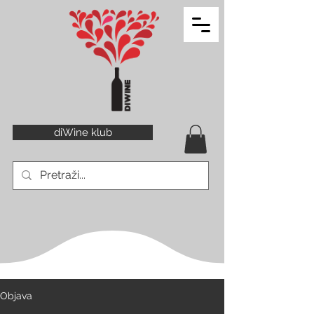
diWine klub
Objava