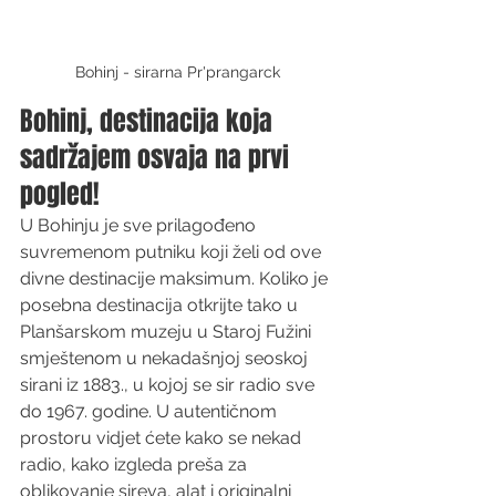
Bohinj - sirarna Pr'prangarck
Bohinj, destinacija koja 
sadržajem osvaja na prvi 
pogled!
U Bohinju je sve prilagođeno 
suvremenom putniku koji želi od ove 
divne destinacije maksimum. Koliko je 
posebna destinacija otkrijte tako u 
Planšarskom muzeju u Staroj Fužini 
smještenom u nekadašnjoj seoskoj 
sirani iz 1883., u kojoj se sir radio sve 
do 1967. godine. U autentičnom 
prostoru vidjet ćete kako se nekad 
radio, kako izgleda preša za 
oblikovanje sireva, alat i originalni 