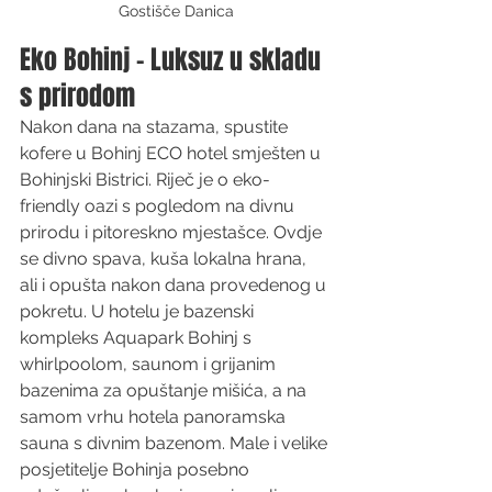
Gostišče Danica
Eko Bohinj - Luksuz u skladu 
s prirodom
Nakon dana na stazama, spustite 
kofere u Bohinj ECO hotel smješten u 
Bohinjski Bistrici. Riječ je o eko-
friendly oazi s pogledom na divnu 
prirodu i pitoreskno mjestašce. Ovdje 
se divno spava, kuša lokalna hrana, 
ali i opušta nakon dana provedenog u 
pokretu. U hotelu je bazenski 
kompleks Aquapark Bohinj s 
whirlpoolom, saunom i grijanim 
bazenima za opuštanje mišića, a na 
samom vrhu hotela panoramska 
sauna s divnim bazenom. Male i velike 
posjetitelje Bohinja posebno 