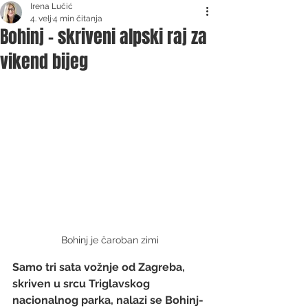
Irena Lučić
4. velj
4 min čitanja
Bohinj - skriveni alpski raj za
vikend bijeg
Bohinj je čaroban zimi
Samo tri sata vožnje od Zagreba, 
skriven u srcu Triglavskog 
nacionalnog parka, nalazi se Bohinj-