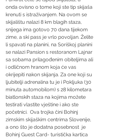
onda ovisno o tome koji ste tip skijaša 
krenuti s istraživanjem. Na ovom se 
skijalištu nalazi 8 km blagih staza, 
snijega ima gotovo 70 dana tijekom 
zime, a ski pass je vrlo povoljan. Želite 
li spavati na planini, na Soriškoj planini 
se nalazi Pansion s restoranom Lajnar 
sa sobama prilagođenim obiteljima ali 
i odličnom hranom koja će vas 
okrijepiti nakon skijanja. Za one koji su 
ljubitelji adrenalina tu je i Pokljuka (30 
minuta automobilom) s 28 kilometara 
biatlonskih staza na kojima možete 
testirati vlastite vještine i ako ste 
početnici.  Ova trojka čini Bohinj 
zimskim skijaškim centrima Slovenije, 
a ono što je dodatna posebnost  je 
Bohinj Guest Card- turistička kartica 