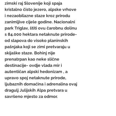
zimski raj Slovenije koji spaja 
kristalno čisto jezero, alpske vrhove 
i nezaobilazne staze kroz prirodu 
zanimljive cijele godine. Nacionalni 
park Triglav, štiti ovu čarobnu dolinu 
s 84.000 hektara netaknute prirode- 
od slapova do visoko planinskih 
pašnjaka koji se zimi pretvaraju u 
skijaške staze. Bohinj nije 
prenatrpan kao neke slične 
destinacije- ovdje vlada mir i 
autentičan alpski hedonizam , a 
upravo spoj netaknute prirode, 
ljubaznih domaćina i adrenalina ovaj 
dragulj Julijskih Alpa pretvara u 
savršeno mjesto za odmor.