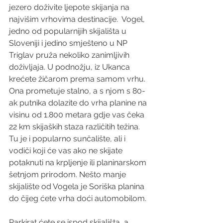
jezero doživite ljepote skijanja na 
najvišim vrhovima destinacije.  Vogel, 
jedno od popularnijih skijališta u 
Sloveniji i jedino smješteno u NP 
Triglav pruža nekoliko zanimljivih 
doživljaja. U podnožju, iz Ukanca 
krećete žičarom prema samom vrhu. 
Ona prometuje stalno, a s njom s 80-
ak putnika dolazite do vrha planine na 
visinu od 1.800 metara gdje vas čeka 
22 km skijaških staza različitih težina. 
Tu je i popularno sunčalište, ali i 
vodiči koji će vas ako ne skijate 
potaknuti na krpljenje ili planinarskom 
šetnjom prirodom. Nešto manje 
skijalište od Vogela je Soriška planina 
do čijeg ćete vrha doći automobilom. 
Parkirat ćete se ispod skijališta, a 