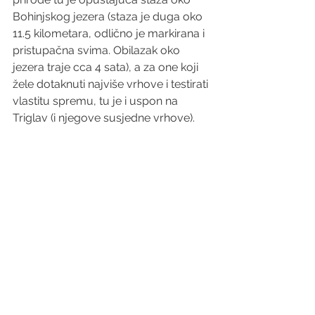
Bohinjskog jezera (staza je duga oko 
11.5 kilometara, odlično je markirana i 
pristupačna svima. Obilazak oko 
jezera traje cca 4 sata), a za one koji 
žele dotaknuti najviše vrhove i testirati 
vlastitu spremu, tu je i uspon na 
Triglav (i njegove susjedne vrhove).  