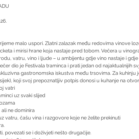
RADU
026.
vrijeme malo uspori. Zlatni zalazak među redovima vinove loze
ucketa i mirisi hrane koja nastaje pred tobom. Večera u vinog
rodu, vatru, vino i ljude – u ambijentu gdje vino nastaje i gdje
er dio je Festivala traminca i prati jedan od najaktualnijih sv
skluzivna gastronomska iskustva među trsovima. Za kuhinju j
sijek), koji svoj prepoznatljiv potpis donosi u kuhanje na otvor
j vatri
inci uz svaki slijed
 lozama
, ali ne dominira
 vatru, čašu vina i razgovore koje ne želite prekinuti
ra.
i, povezati se i doživjeti nešto drugačije.