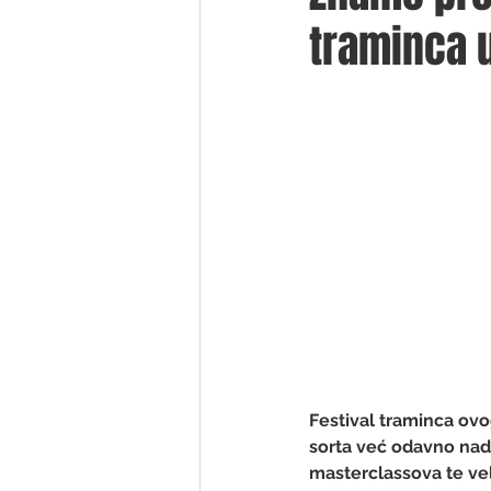
traminca u
Festival traminca ovo
sorta već odavno nadi
masterclassova te vel