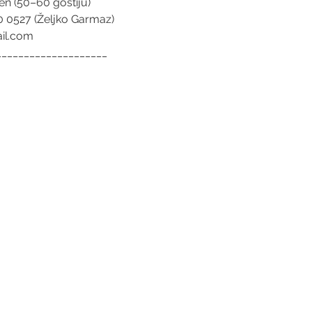
en (50–60 gostiju)
0 0527 (Željko Garmaz)
il.com
____________________