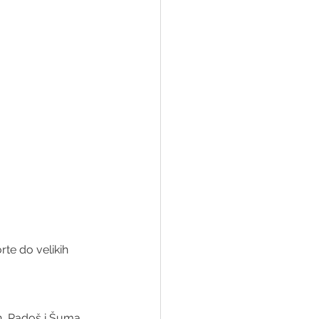
rte do velikih 
an, Radoš i Šuma 