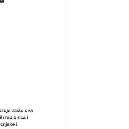
azuje zašto ova 
h radionica i 
čnjake i 