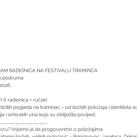
AM RADIONICA NA FESTIVALU TRAMINCA
ih podruma
 2026.
ih 6 radionica + ručak)
ličitih pogleda na traminac – od iločkih položaja i identiteta so
ja i arhivskih vina koja su obilježila povijest.
____________________
d cru? Vrijeme je da progovorimo o položajima
itanje iločkih „velikih položaja“ – Principovac, Jarebica, Dek