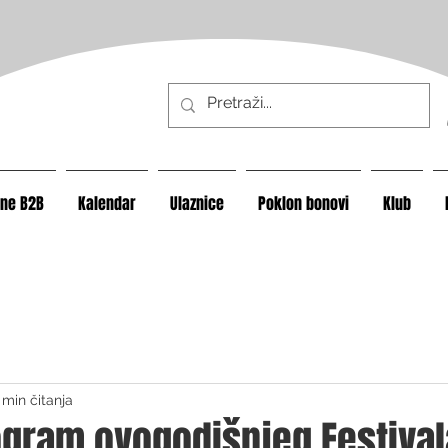
ine B2B
Kalendar
Ulaznice
Poklon bonovi
Klub
 min čitanja
gram ovogodišnjeg Festival