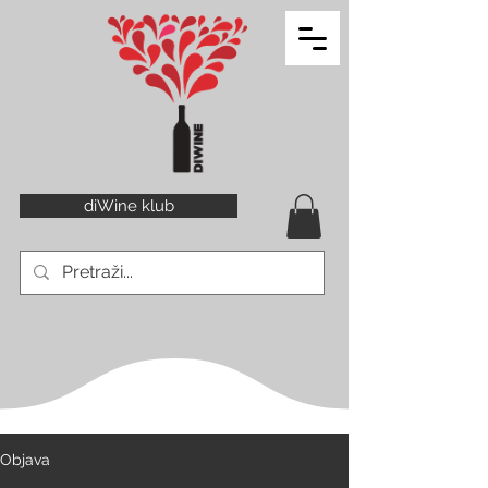
diWine klub
Objava