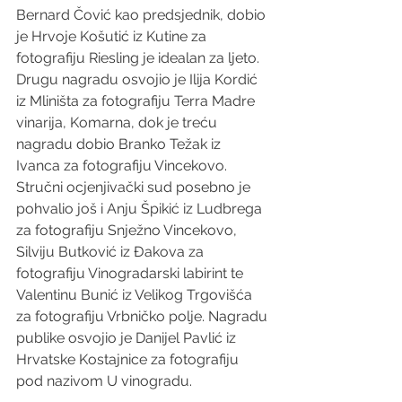
Bernard Čović kao predsjednik, dobio 
je Hrvoje Košutić iz Kutine za 
fotografiju Riesling je idealan za ljeto. 
Drugu nagradu osvojio je Ilija Kordić 
iz Mliništa za fotografiju Terra Madre 
vinarija, Komarna, dok je treću 
nagradu dobio Branko Težak iz 
Ivanca za fotografiju Vincekovo. 
Stručni ocjenjivački sud posebno je 
pohvalio još i Anju Špikić iz Ludbrega 
za fotografiju Snježno Vincekovo, 
Silviju Butković iz Đakova za 
fotografiju Vinogradarski labirint te 
Valentinu Bunić iz Velikog Trgovišća 
za fotografiju Vrbničko polje. Nagradu 
publike osvojio je Danijel Pavlić iz 
Hrvatske Kostajnice za fotografiju 
pod nazivom U vinogradu. 