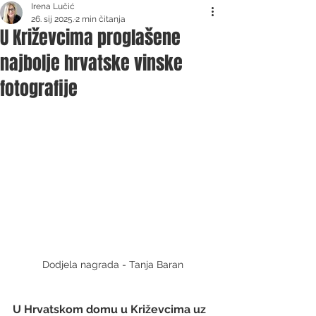
Irena Lučić
26. sij 2025.
2 min čitanja
U Križevcima proglašene
najbolje hrvatske vinske
fotografije
Dodjela nagrada - Tanja Baran
U Hrvatskom domu u Križevcima uz 