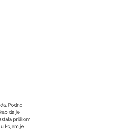
ada. Podno 
kao da je 
stala prilikom 
 u kojem je 