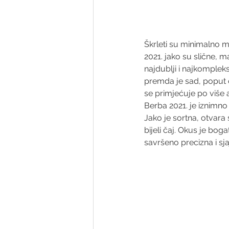
Škrleti su minimalno mac
2021. jako su slične, m
najdublji i najkompleks
premda je sad, poput o
se primjećuje po više al
Berba 2021. je iznimno 
Jako je sortna, otvara 
bijeli čaj. Okus je boga
savršeno precizna i sja