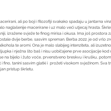
erirani, ali po boji i filozofiji svakako spadaju u jantarna vin
alo naglašenije macerirane i uz malo veći utjecaj hrasta. Škrlet
niji, izražene svježe te finog mirisa i okusa. Ima još prostora z
stale dvije berbe, sasvim spreman. Berba 2022. je od vrlo zr
kohola te aromi. Ona je malo slabijeg intenziteta, ali izuzetno f
ljupka i nježna što baš i nisu uobičajene prve asocijacije kod 
se na bijelo i žuto voće, prvenstveno breskvu i krušku, potom n
t i fino, tanini sasvim glatki i  prožeti visokom svježinom. Sva tr
jan pristup škrletu.