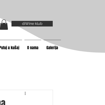
diWine klub
Putuj & kušaj
O nama
Galerija
na