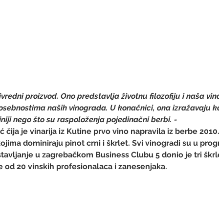
ivredni proizvod. Ono predstavlja životnu filozofiju i naša vi
sebnostima naših vinograda. U konačnici, ona izražavaju k
ajniji nego što su raspoloženja pojedinačni berbi. - 
ć čija je vinarija iz Kutine prvo vino napravila iz berbe 2010.
ojima dominiraju pinot crni i škrlet. Svi vinogradi su u pr
avljanje u zagrebačkom Business Clubu 5 donio je tri škrlet
še od 20 vinskih profesionalaca i zanesenjaka.