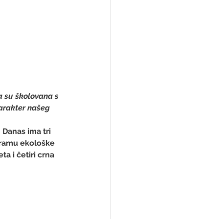
na su školovana s 
arakter našeg 
 Danas ima tri 
ogramu ekološke 
a i četiri crna 