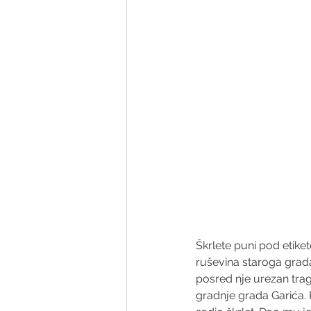
Škrlete puni pod etike
ruševina staroga grada
posred nje urezan trag
gradnje grada Garića.