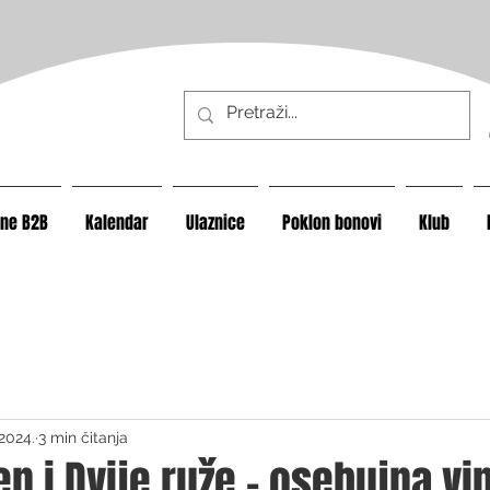
ine B2B
Kalendar
Ulaznice
Poklon bonovi
Klub
 2024.
3 min čitanja
n i Dvije ruže - osebujna vi