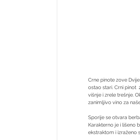
Crne pinote zove Dvije r
ostao stari. Crni pinot
višnje i zrele trešnje. 
zanimljivo vino za naše 
Sporije se otvara berba
Karakterno je i lišeno 
ekstraktom i izraženo s