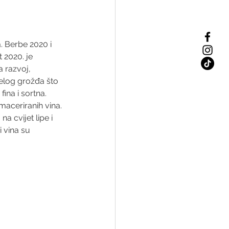
a. Berbe 2020 i 
 2020. je 
a razvoj, 
elog grožđa što 
ina i sortna. 
maceriranih vina. 
a cvijet lipe i 
i vina su 