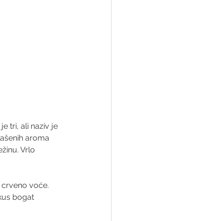
tri, ali naziv je 
glašenih aroma 
žinu. Vrlo 
a crveno voće. 
okus bogat 