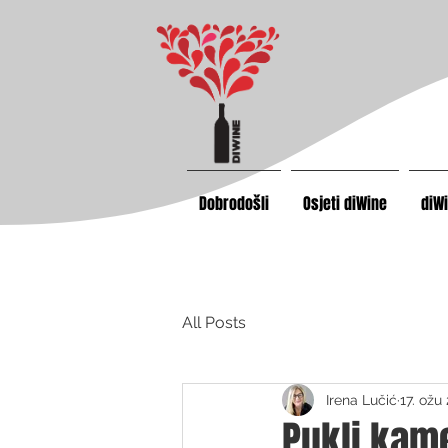
Dobrodošli
Osjeti diWine
diW
All Posts
Irena Lučić
17. ožu
Pukli kame