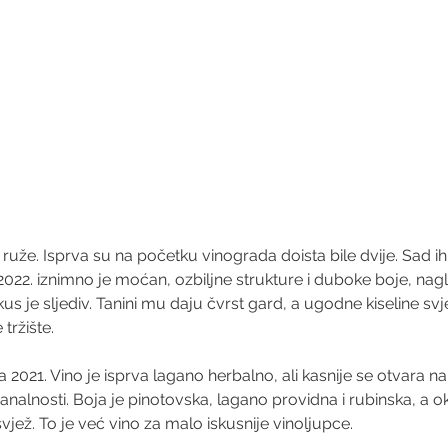
uže. Isprva su na početku vinograda doista bile dvije. Sad ih je 
  2022. iznimno je moćan, ozbiljne strukture i duboke boje, na
Okus je sljediv. Tanini mu daju čvrst gard, a ugodne kiseline svje
tržište.
 2021. Vino je isprva lagano herbalno, ali kasnije se otvara n
banalnosti. Boja je pinotovska, lagano providna i rubinska, a 
vjež. To je već vino za malo iskusnije vinoljupce.