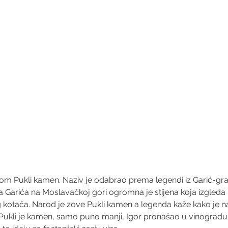
tom Pukli kamen. Naziv je odabrao prema legendi iz Garić-gr
 Garića na Moslavačkoj gori ogromna je stijena koja izgleda 
 kotača. Narod je zove Pukli kamen a legenda kaže kako je na
 Pukli je kamen, samo puno manji, Igor pronašao u vinogradu