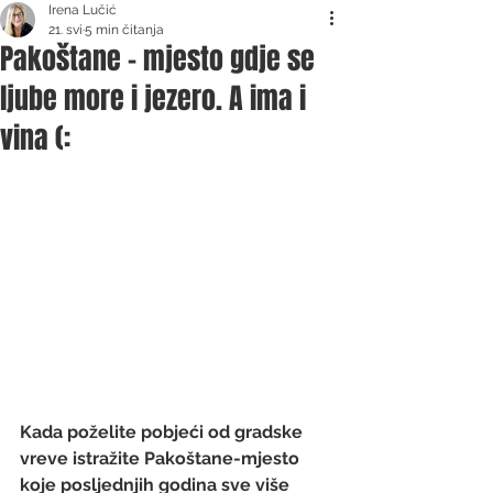
Irena Lučić
21. svi
5 min čitanja
Pakoštane - mjesto gdje se
ljube more i jezero. A ima i
vina (:
Kada poželite pobjeći od gradske 
vreve istražite Pakoštane-mjesto 
koje posljednjih godina sve više 