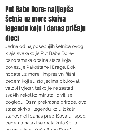
Put Babe Dore: najljepša 
šetnja uz more skriva 
legendu koju i danas pričaju 
djeci
Jedna od najposebnijih šetnica ovog 
kraja svakako je Put Babe Dore- 
panoramska obalna staza koja 
povezuje Pakoštane i Drage. Dok 
hodate uz more i impresivni flišni 
bedem koji su stoljećima oblikovali 
valovi i vjetar, teško je ne zastati 
svakih nekoliko minuta i diviti se 
pogledu. Osim prekrasne prirode, ova 
staza skriva i legendu koju lokalni 
stanovnici i danas prepričavaju. Ispod 
bedema nalazi se mala žuta špilja 
poznata kao “Kuća Babe Dore”. 