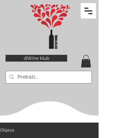
diWine klub
Objava