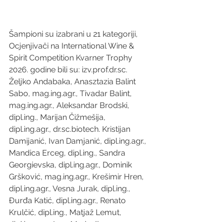
Šampioni su izabrani u 21 kategoriji, 
Ocjenjivači na International Wine & 
Spirit Competition Kvarner Trophy 
2026. godine bili su: izv.prof.dr.sc. 
Željko Andabaka, Anasztazia Balint 
Sabo, mag.ing.agr., Tivadar Balint, 
mag.ing.agr., Aleksandar Brodski, 
dipl.ing., Marijan Čižmešija, 
dipl.ing.agr., dr.sc.biotech. Kristijan 
Damijanić, Ivan Damjanić, dipl.ing.agr., 
Mandica Erceg, dipl.ing., Sandra 
Georgievska, dipl.ing.agr., Dominik 
Gršković, mag.ing.agr., Krešimir Hren, 
dipl.ing.agr., Vesna Jurak, dipl.ing., 
Đurđa Katić, dipl.ing.agr., Renato 
Krulčić, dipl.ing., Matjaž Lemut, 