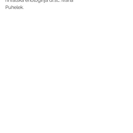
hrvatska enologinja dr.sc. Ivana 
Puhelek. 