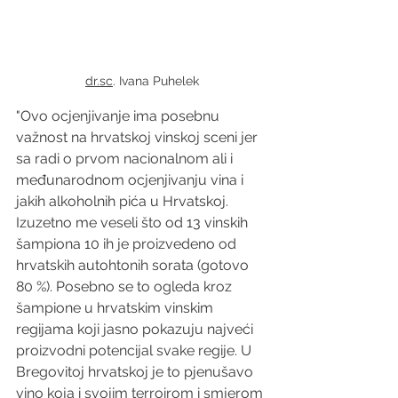
dr.sc
. Ivana Puhelek
"Ovo ocjenjivanje ima posebnu 
važnost na hrvatskoj vinskoj sceni jer 
sa radi o prvom nacionalnom ali i 
međunarodnom ocjenjivanju vina i 
jakih alkoholnih pića u Hrvatskoj. 
Izuzetno me veseli što od 13 vinskih 
šampiona 10 ih je proizvedeno od 
hrvatskih autohtonih sorata (gotovo 
80 %). Posebno se to ogleda kroz 
šampione u hrvatskim vinskim 
regijama koji jasno pokazuju najveći 
proizvodni potencijal svake regije. U 
Bregovitoj hrvatskoj je to pjenušavo 
vino koja i svojim terroirom i smjerom 