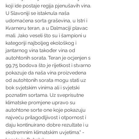
koji ide postaje regija pjenušavih vina. 
U Slavoniji se istaknula naša 
udomaćena sorta graševina, u Istri i 
Kvarneru teran, a u Dalmaciji plavac 
mali. Jako veseli što su i šampioni u 
kategoriji najboljeg ekološkog i 
jantarnog vina također vina od 
autohtonih sorata. Teran je ocjenjen s 
99,75 bodova što je rijetkost i stvarno 
pokazuje da naša vina proizvedena 
od autohtonih sorata mogu stati uz 
bok svjetskim vinima ali i svjetski 
poznatim sortama. Uz sveprisutne 
klimatske promjene upravo su 
autohtone sorte one koje pokazuju 
najveću prilagodljivost i otpornost i 
daju kontinuirano dobre rezultate i u 
ekstremnim klimatskim uvjetima." - 