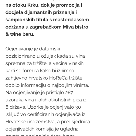
na otoku Krku, dok je promocija i 
dodjela dijamantnih priznanja i 
šampionskih titula s masterclassom 
održana u zagrebačkom Miva bistro 
& wine baru. 
Ocjenjivanje je datumski 
pozicionirano u ožujak kada su vina 
spremna za tržište, a većina vinskih 
karti se formira kako bi iznimno 
zahtjevno hrvatsko HoReCa tržište 
dobilo informaciju o najboljim vinima. 
Na ocjenjivanje je pristiglo 287 
uzoraka vina i jakih alkoholnih pića iz 
6 država. Uzorke je ocjenjivalo 30 
isključivo certificiranih ocjenjivača iz 
Hrvatske i inozemstva, a predsjednica 
ocjenjivačkih komisija je ugledna 