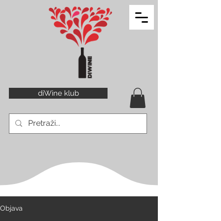
diWine klub
Objava