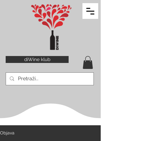
diWine klub
Objava