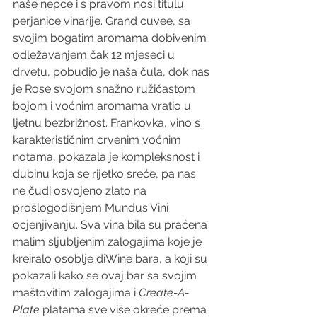
naše nepce i s pravom nosi titulu 
perjanice vinarije. Grand cuvee, sa 
svojim bogatim aromama dobivenim 
odležavanjem čak 12 mjeseci u 
drvetu, pobudio je naša čula, dok nas 
je Rose svojom snažno ružičastom 
bojom i voćnim aromama vratio u 
ljetnu bezbrižnost. Frankovka, vino s 
karakterističnim crvenim voćnim 
notama, pokazala je kompleksnost i 
dubinu koja se rijetko sreće, pa nas 
ne čudi osvojeno zlato na 
prošlogodišnjem Mundus Vini 
ocjenjivanju. Sva vina bila su praćena 
malim sljubljenim zalogajima koje je 
kreiralo osoblje diWine bara, a koji su 
pokazali kako se ovaj bar sa svojim 
maštovitim zalogajima i 
Create-A-
Plate
 platama sve više okreće prema 