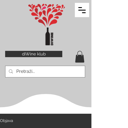
diWine klub
Objava