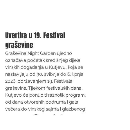
Uvertira u 19. Festival 
graševine
Graševina Night Garden ujedno 
označava početak središnjeg dijela 
vinskih događanja u Kutjevu, koja se 
nastavljaju od 30. svibnja do 6. lipnja 
2026. održavanjem 19. Festivala 
graševine. Tijekom festivalskih dana, 
Kutjevo će ponuditi raznolik program, 
od dana otvorenih podruma i gala 
večera do vinskog sajma i glazbenog 
programa na Trgu graševine, 
dodatno potvrđujući svoju poziciju 
jednog od ključnih vinskih središta 