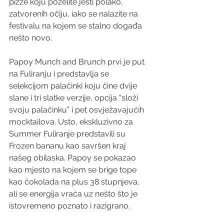
pizze koju poželite jesti polako, 
zatvorenih očiju, iako se nalazite na 
festivalu na kojem se stalno događa 
nešto novo.
Papoy Munch and Brunch prvi je put 
na Fuliranju i predstavlja se 
selekcijom palačinki koju čine dvije 
slane i tri slatke verzije, opcija “složi 
svoju palačinku” i pet osvježavajućih 
mocktailova. Usto, ekskluzivno za 
Summer Fuliranje predstavili su 
Frozen bananu kao savršen kraj 
našeg obilaska. Papoy se pokazao 
kao mjesto na kojem se brige tope 
kao čokolada na plus 38 stupnjeva, 
ali se energija vraća uz nešto što je 
istovremeno poznato i razigrano.