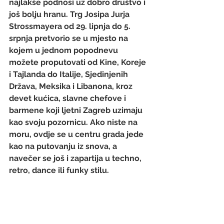
najlakše podnosi uz dobro društvo i 
još bolju hranu. Trg Josipa Jurja 
Strossmayera od 29. lipnja do 5. 
srpnja pretvorio se u mjesto na 
kojem u jednom popodnevu 
možete proputovati od Kine, Koreje 
i Tajlanda do Italije, Sjedinjenih 
Država, Meksika i Libanona, kroz 
devet kućica, slavne chefove i 
barmene koji ljetni Zagreb uzimaju 
kao svoju pozornicu. Ako niste na 
moru, ovdje se u centru grada jede 
kao na putovanju iz snova, a 
navečer se još i zapartija u techno, 
retro, dance ili funky stilu.