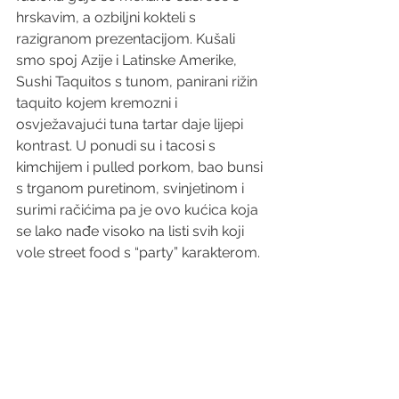
hrskavim, a ozbiljni kokteli s 
razigranom prezentacijom. Kušali 
smo spoj Azije i Latinske Amerike, 
Sushi Taquitos s tunom, panirani rižin 
taquito kojem kremozni i 
osvježavajući tuna tartar daje lijepi 
kontrast. U ponudi su i tacosi s 
kimchijem i pulled porkom, bao bunsi 
s trganom puretinom, svinjetinom i 
surimi račićima pa je ovo kućica koja 
se lako nađe visoko na listi svih koji 
vole street food s “party” karakterom.