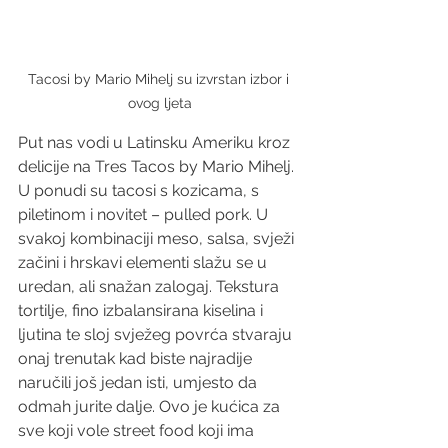
Tacosi by Mario Mihelj su izvrstan izbor i 
ovog ljeta
Put nas vodi u Latinsku Ameriku kroz 
delicije na Tres Tacos by Mario Mihelj. 
U ponudi su tacosi s kozicama, s 
piletinom i novitet – pulled pork. U 
svakoj kombinaciji meso, salsa, svježi 
začini i hrskavi elementi slažu se u 
uredan, ali snažan zalogaj. Tekstura 
tortilje, fino izbalansirana kiselina i 
ljutina te sloj svježeg povrća stvaraju 
onaj trenutak kad biste najradije 
naručili još jedan isti, umjesto da 
odmah jurite dalje. Ovo je kućica za 
sve koji vole street food koji ima 