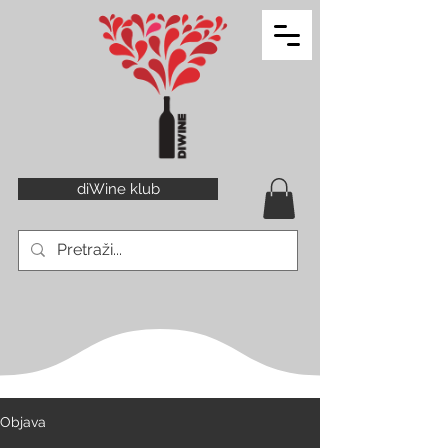
diWine klub
Objava