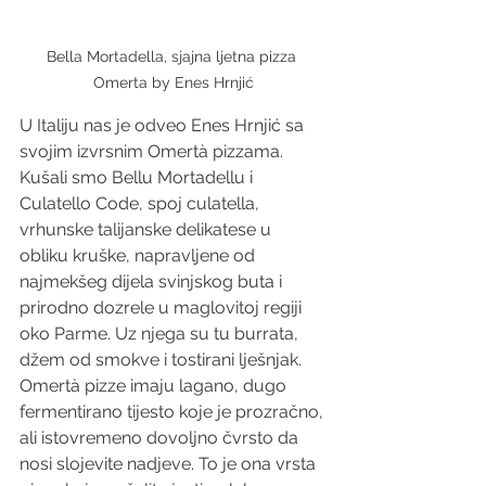
Bella Mortadella, sjajna ljetna pizza 
Omerta by Enes Hrnjić
U Italiju nas je odveo Enes Hrnjić sa 
svojim izvrsnim Omertà pizzama. 
Kušali smo Bellu Mortadellu i 
Culatello Code, spoj culatella, 
vrhunske talijanske delikatese u 
obliku kruške, napravljene od 
najmekšeg dijela svinjskog buta i 
prirodno dozrele u maglovitoj regiji 
oko Parme. Uz njega su tu burrata, 
džem od smokve i tostirani lješnjak. 
Omertà pizze imaju lagano, dugo 
fermentirano tijesto koje je prozračno, 
ali istovremeno dovoljno čvrsto da 
nosi slojevite nadjeve. To je ona vrsta 