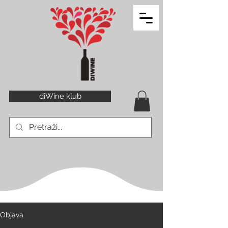
diWine klub
Objava