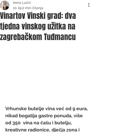
Irena Lučić
10. lip
2 min čitanja
Vinartov Vinski grad: dva
tjedna vinskog užitka na
zagrebačkom Tuđmancu
Vrhunske butelje vina već od 9 eura, 
nikad bogatija gastro ponuda, više 
od 350  vina na čašu i butelju, 
kreativne radionice, dječja zona i 