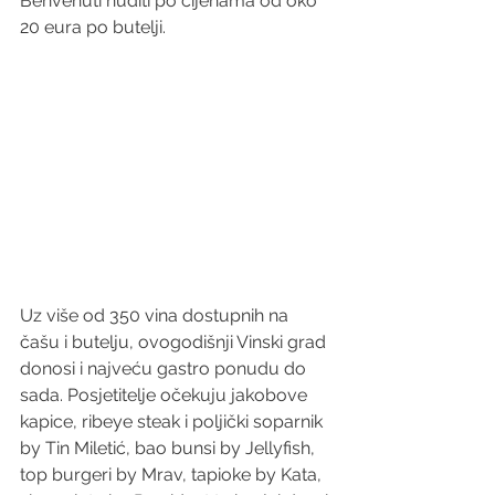
Benvenuti nuditi po cijenama od oko 
20 eura po butelji.
Uz više od 350 vina dostupnih na 
čašu i butelju, ovogodišnji Vinski grad 
donosi i najveću gastro ponudu do 
sada. Posjetitelje očekuju jakobove 
kapice, ribeye steak i poljički soparnik 
by Tin Miletić, bao bunsi by Jellyfish, 
top burgeri by Mrav, tapioke by Kata, 