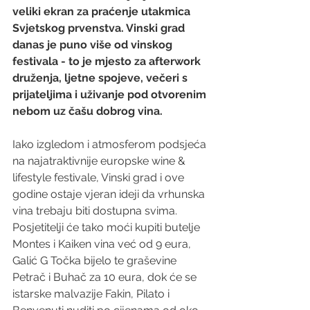
veliki ekran za praćenje utakmica 
Svjetskog prvenstva. Vinski grad 
danas je puno više od vinskog 
festivala - to je mjesto za afterwork 
druženja, ljetne spojeve, večeri s 
prijateljima i uživanje pod otvorenim 
nebom uz čašu dobrog vina. 
Iako izgledom i atmosferom podsjeća 
na najatraktivnije europske wine & 
lifestyle festivale, Vinski grad i ove 
godine ostaje vjeran ideji da vrhunska 
vina trebaju biti dostupna svima. 
Posjetitelji će tako moći kupiti butelje 
Montes i Kaiken vina već od 9 eura, 
Galić G Točka bijelo te graševine 
Petrač i Buhač za 10 eura, dok će se 
istarske malvazije Fakin, Pilato i 