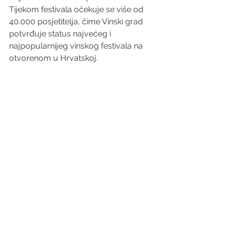
Tijekom festivala očekuje se više od 
40.000 posjetitelja, čime Vinski grad 
potvrđuje status najvećeg i 
najpopularnijeg vinskog festivala na 
otvorenom u Hrvatskoj.
Sve novosti, raspored radionica i 
festivalske informacije mogu se pratiti 
putem Instagram profila: