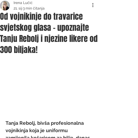
Irena Lučić
21. sij
3 min čitanja
Od vojnikinje do travarice
svjetskog glasa - upoznajte
Tanju Rebolj i njezine likere od
300 biljaka!
Tanja Rebolj, bivša profesionalna 
vojnikinja koja je uniformu 
zamijenila košaricom za bilje, danas 