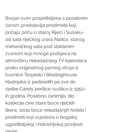
Borjan svim posjetiteljima s posebnim 
žarom predstavlja predmete koji 
pričaju priču o staroj Rijeci i Sušaku- 
od sata riječkog urara Natića, starog 
mehaničkog sata pod staklenim 
zvonom koji mnoge podsjeća na 
atmosferu nekadašnjeg TV kalendara, 
preko originalnog parnog stroja iz 
tvornice Torpedo i Westinghouse 
hladnjaka iz pedesetih pa sve do 
rijetke Candy perilice-sušilice iz 1950-
ih godina. Posebno zanimljiv dio 
kolekcije čine stare boce riječkih 
likera, soda boce nekadašnjih hotela i 
predmeti koji svjedoče o bogatoj 
ugostiteljskoj i industrijskoj povijesti 
regije.