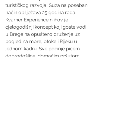
turističkog razvoja, Suza na poseban 
način obilježava 25 godina rada. 
Kvarner Experience njihov je 
cjelogodišnji koncept koji goste vodi 
u Brege na opušteno druženje uz 
pogled na more, otoke i Rijeku u 
jednom kadru. Sve počinje pićem 
dobrodošlice, domaćim pršutom, 
sirom i toplom svježe pečenom 
pogačom, dok lagana atmosfera 
podsjeća na mediteranske aperitivo 
večeri. 