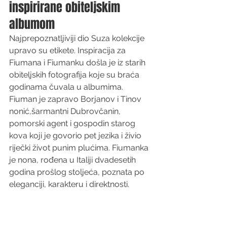
inspirirane obiteljskim 
albumom
Najprepoznatljiviji dio Suza kolekcije 
upravo su etikete. Inspiracija za 
Fiumana i Fiumanku došla je iz starih 
obiteljskih fotografija koje su braća 
godinama čuvala u albumima. 
Fiuman je zapravo Borjanov i Tinov 
nonić,šarmantni Dubrovčanin, 
pomorski agent i gospodin starog 
kova koji je govorio pet jezika i živio 
riječki život punim plućima. Fiumanka 
je nona, rođena u Italiji dvadesetih 
godina prošlog stoljeća, poznata po 
eleganciji, karakteru i direktnosti. 