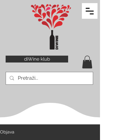
diWine klub
Objava