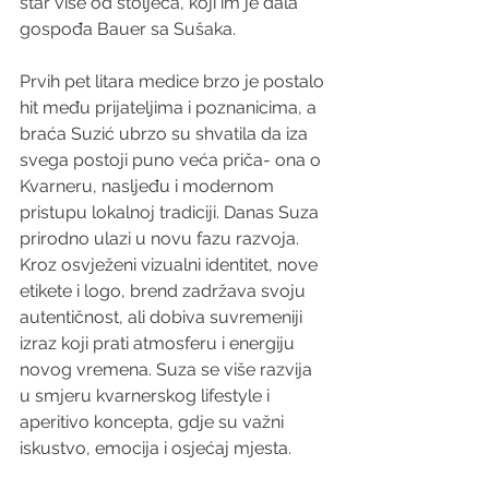
star više od stoljeća, koji im je dala 
gospođa Bauer sa Sušaka. 
Prvih pet litara medice brzo je postalo 
hit među prijateljima i poznanicima, a 
braća Suzić ubrzo su shvatila da iza 
svega postoji puno veća priča- ona o 
Kvarneru, nasljeđu i modernom 
pristupu lokalnoj tradiciji. Danas Suza 
prirodno ulazi u novu fazu razvoja. 
Kroz osvježeni vizualni identitet, nove 
etikete i logo, brend zadržava svoju 
autentičnost, ali dobiva suvremeniji 
izraz koji prati atmosferu i energiju 
novog vremena. Suza se više razvija 
u smjeru kvarnerskog lifestyle i 
aperitivo koncepta, gdje su važni 
iskustvo, emocija i osjećaj mjesta.