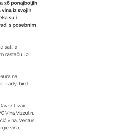
a 36 ponajboljih 
 vina iz svojih 
ka su i 
 rad, s posebnim 
 sati, a 
m rastaču i o 
 eura na 
e-early-bird-
Davor Livaić, 
G Vina Vizzulin, 
čić vina, Ventus, 
rgić vina, 