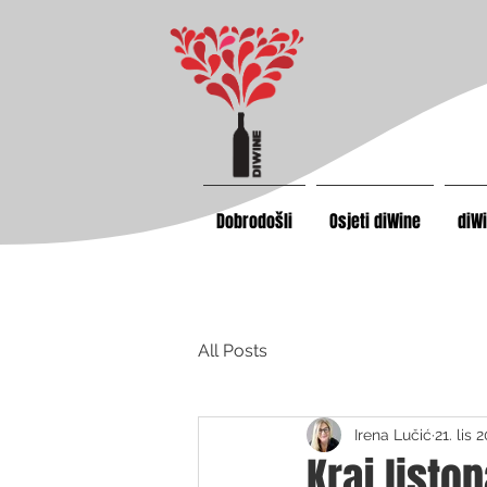
Dobrodošli
Osjeti diWine
diW
All Posts
Irena Lučić
21. lis 
Kraj listo