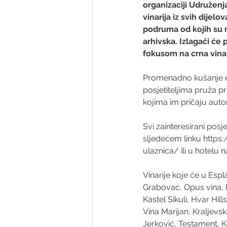
organizaciji Udruženj
vinarija iz svih dijelo
podruma od kojih su m
arhivska. Izlagači će 
fokusom na crna vina 
Promenadno kušanje eks
posjetiteljima pruža pr
kojima im pričaju auto
Svi zainteresirani posj
sljedećem linku 
https:
ulaznica/
 ili u hotelu 
Vinarije koje će u Espla
Grabovac, Opus vina, Mi
Kastel Sikuli, Hvar Hill
Vina Marijan, Kraljevski
Jerković, Testament, Ka