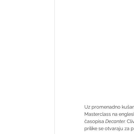
Uz promenadno kušanje
Masterclass na englesk
časopisa 
Decanter. 
Cli
prilike se otvaraju za