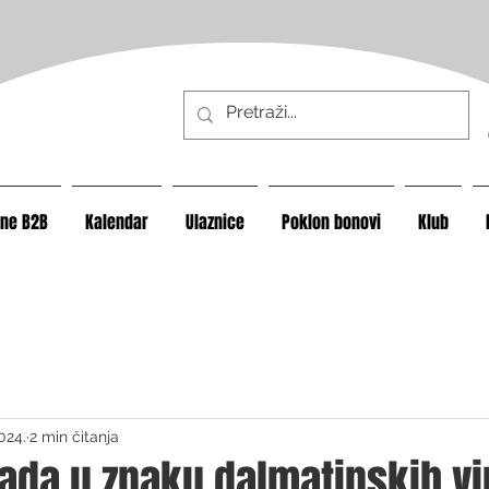
ine B2B
Kalendar
Ulaznice
Poklon bonovi
Klub
2024.
2 min čitanja
pada u znaku dalmatinskih v