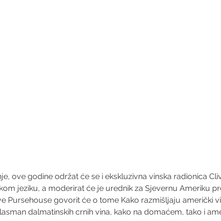
, ove godine održat će se i ekskluzivna vinska radionica Cl
om jeziku, a moderirat će je urednik za Sjevernu Ameriku pr
ve Pursehouse govorit će o tome Kako razmišljaju američki vin
 plasman dalmatinskih crnih vina, kako na domaćem, tako i ame