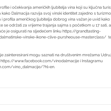
rofile i očekivanja američkih ljubitelja vina koji su ključna turist
 kako Dalmacija razvija svoj vinski identitet zajedno s turizm
i profila američkog ljubitelja dobrog vina važan je uvid kako z
će se održati za vrijeme trajanja sajma s početkom u 17 sati, 
će je osigurati na sljedećem linku 
https://grandtasting-
dalmatinske-vinske-ikone-clive-pursheouse-masterclass/
  
je zainteresirani mogu saznati na društvenim mrežama Udruž
 
https://www.facebook.com/vinodalmacije
 i Instagramu 
m.com/vino_dalmacije/?hl=en
.