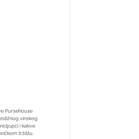
ive Pursehouse 
estižnog vinskog 
oljupci i kakve 
ričkom tržištu.