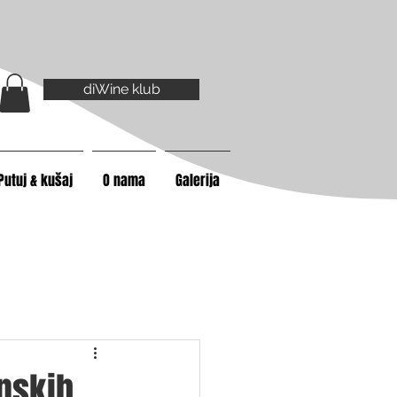
diWine klub
Putuj & kušaj
O nama
Galerija
inskih