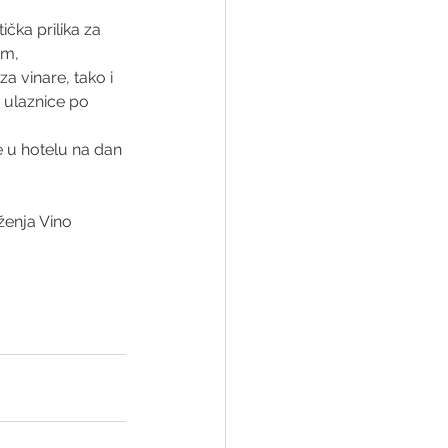
ička prilika za 
om, 
a vinare, tako i 
a ulaznice po 
te u hotelu na dan 
enja Vino 