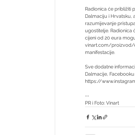
Radionica će približiti p
Dalmaciju i Hrvatsku, a
razumijevanje pristupa 
ugostitelje. Radionica 
cijeni od 20 eura mogu
vinart.com/proizvod/
manifestacije. 
Sve dodatne informaci
Dalmacije, Facebooku
https://www.instagra
--
PR i Foto: Vinart