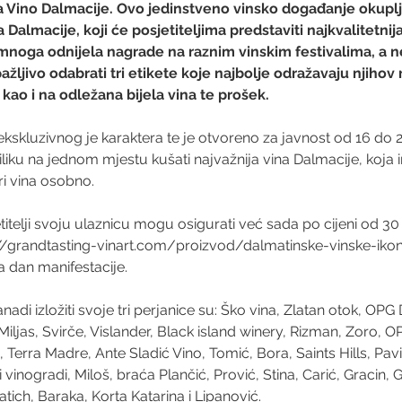
a Vino Dalmacije. Ovo jedinstveno vinsko događanje okuplj
va Dalmacije, koji će posjetiteljima predstaviti najkvalitetnija
noga odnijela nagrade na raznim vinskim festivalima, a ne
pažljivo odabrati tri etikete koje najbolje odražavaju njihov
kao i na odležana bijela vina te prošek.
kluzivnog je karaktera te je otvoreno za javnost od 16 do 20
iliku na jednom mjestu kušati najvažnija vina Dalmacije, koja i
ri vina osobno. 
etitelji svoju ulaznicu mogu osigurati već sada po cijeni od 30
//grandtasting-vinart.com/proizvod/dalmatinske-vinske-ikon
na dan manifestacije.
nadi izložiti svoje tri perjanice su: Ško vina, Zlatan otok, OPG 
ljas, Svirče, Vislander, Black island winery, Rizman, Zoro, OP
s, Terra Madre, Ante Sladić Vino, Tomić, Bora, Saints Hills, Pavi
 vinogradi, Miloš, braća Plančić, Prović, Stina, Carić, Gracin, G
tich, Baraka, Korta Katarina i Lipanović.