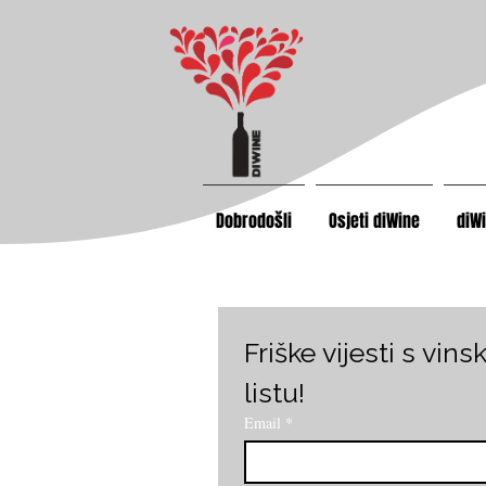
Dobrodošli
Osjeti diWine
diW
Friške vijesti s vin
listu!
Email
*