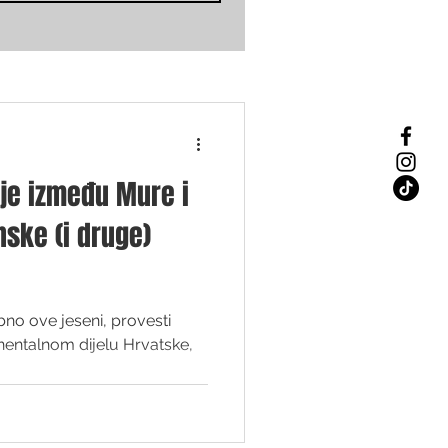
je između Mure i
nske (i druge)
ebno ove jeseni, provesti
nentalnom dijelu Hrvatske,