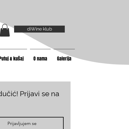
diWine klub
Putuj & kušaj
O nama
Galerija
učić! Prijavi se na 
Prijavljujem se