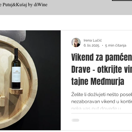
ove Putuj&Kušaj by diWine
Irena Lučić
6. lis 2025.
5 min čitanja
Vikend za pamćen
Drave - otkrijte vi
tajne Međmurja
Želite li doživjeti nešto pos
nezaboravan vikend u konti
neka vas put dovede u ...